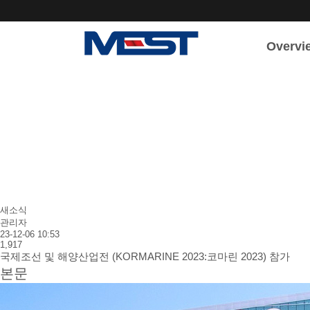
Overvi
회사소
회사개
인사말
조직도
연혁
새소식
관리자
23-12-06 10:53
1,917
국제조선 및 해양산업전 (KORMARINE 2023:코마린 2023) 참가
본문