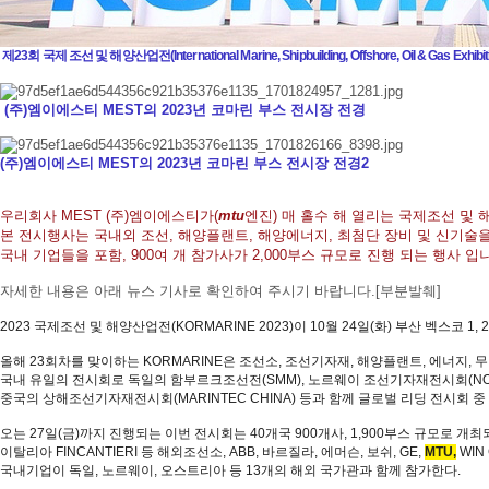
제23회 국제 조선 및 해양산업전(International Marine, Shipbuilding, Offshore, Oil & Gas Exh
(주)엠이에스티 MEST의 2023년 코마린 부스 전시장 전경
(주)엠이에스티 MEST의 2023년 코마린 부스 전시장 전경​2
우리회사 MEST (주)엠이에스티가(
mtu
엔진) 매 홀수 해 열리는 국제조선 및 
본 전시행사는 국내외 조선, 해양플랜트, 해양에너지, 최첨단 장비 및 신기술
국내 기업들을 포함, 900여 개 참가사가 2,000부스 규모로 진행 되는 행사 입
자세한 내용은 아래 뉴스 기사로 확인하여 주시기 바랍니다.​[부분발췌]
2023 국제조선 및 해양산업전(KORMARINE 2023)이 10월 24일(화) 부산 벡스코 1
올해 23회차를 맞이하는 KORMARINE은 조선소, 조선기자재, 해양플랜트, 에너지, 
국내 유일의 전시회로 독일의 함부르크조선전(SMM), 노르웨이 조선기자재전시회(NOR-SH
중국의 상해조선기자재전시회(MARINTEC CHINA) 등과 함께 글로벌 리딩 전시회 중
오는 27일(금)까지 진행되는 이번 전시회는 40개국 900개사, 1,900부스 규모로 
이탈리아 FINCANTIERI 등 해외조선소,
ABB, 바르질라, 에머슨, 보쉬, GE,
MTU,
WIN
국내기업이 독일, 노르웨이, 오스트리아 등 13개의 해외 국가관과 함께 참가한다.