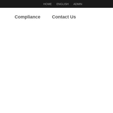
HOME
ENGLISH
ADMIN
Compliance
Contact Us
윤리경영
주요안내
윤리경영
부서별 연락처
상담·제보
찾아오시는 길