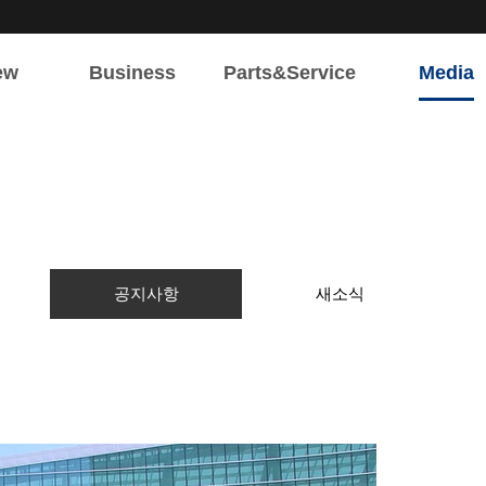
ew
Business
Parts&Service
Media
개
주요사업
서비스 업무
뉴스&홍보
요
육상용엔진
부품 및 서비스
공지사항
해상용엔진
견적 및 A/S
새소식
전기/전자시스템
공지사항
새소식