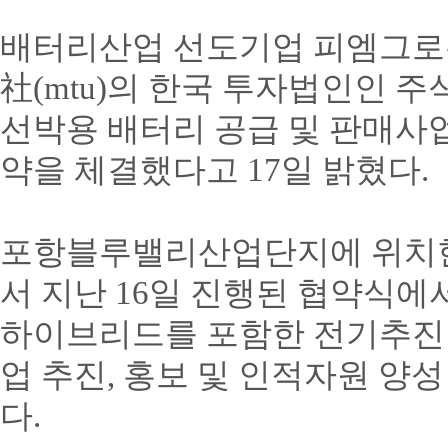
배터리산업 선도기업 피엠그
社
(mtu)
의 한국 투자법인인 주
선박용 배터리 공급 및 판매사
약을 체결했다고
17
일 밝혔다
.
포항블루밸리산업단지에 위치
서 지난
16
일 진행된 협약식에서
하이브리드를 포함한 전기추진 
업 추진
,
홍보 및 인적자원 양성
다
.