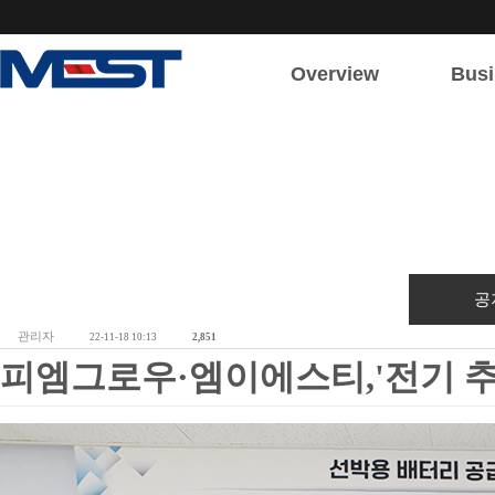
Overview
Busi
회사소개
주요
회사개요
육상
인사말
해상
조직도
전기/전
연혁
공
관리자
22-11-18 10:13
2,851
피엠그로우·엠이에스티,'전기 추